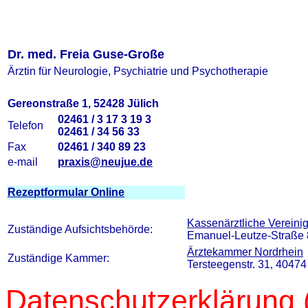
Dr. med. Freia Guse-Große
Ärztin für Neurologie, Psychiatrie und Psychotherapie
Gereonstraße 1
, 52428 Jülich
02461 / 3 17 3 19 3
Telefon
02461 / 34 56 33
Fax
02461 / 340 89 23
e-mail
praxis@neujue.de
Rezeptformular Online
Kassenärztliche Vereini
Zuständige Aufsichtsbehörde:
Emanuel-Leutze-Straße 
Ärztekammer Nordrhein
Zuständige Kammer:
Tersteegenstr. 31
,
40474
Datenschutzerklärung